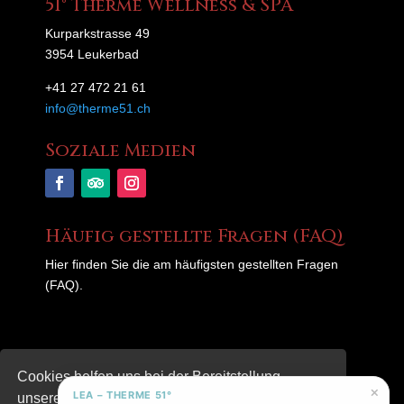
51° Therme Wellness & SPA
Kurparkstrasse 49
3954 Leukerbad
+41 27 472 21 61
info@therme51.ch
Soziale Medien
Häufig gestellte Fragen (FAQ)
Hier finden Sie die am häufigsten gestellten Fragen
(FAQ).
© 2025 – Therme 51°
Cookies helfen uns bei der Bereitstellung
×
LEA – THERME 51°
unserer Inhalte und Dienste. Durch die weitere
Datenschutzerklärung
|
Impressum