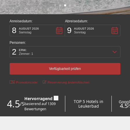
Anreisedatum:
Abreisedatum:
8
9
AUGUST 2026
AUGUST 2026
Samstag
Sonntag
Personen:
2
ERW.:
Zimmer: 1
Promotioncode:
Reservierung ändern/löschen