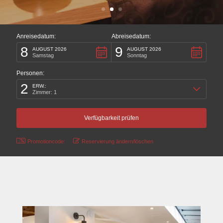
Anreisedatum:
Abreisedatum:
8
9
AUGUST 2026
AUGUST 2026
Samstag
Sonntag
Personen:
2
ERW.:
Zimmer: 1
Promotioncode:
Reservierung ändern/löschen