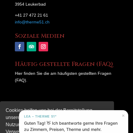
3954 Leukerbad
+41 27 472 21 61
info@therme51.ch
Soziale Medien
Häufig gestellte Fragen (FAQ)
Hier finden Sie die am häufigsten gestellten Fragen
(FAQ).
© 2025 – Therme 51°
Cookies helfen uns bei der Bereitstellung
×
LEA – THERME 51°
unserer Inhalte und Dienste. Durch die weitere
Datenschutzerklärung
|
Impressum
Guten Tag! 👋 Ich beantworte gerne Ihre Fragen
Nutzung der Webseite stimmen Sie der
zu Zimmern, Preisen, Therme und mehr.
Verwendung von Cookies zu.