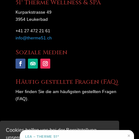
51° Therme Wellness & SPA
Kurparkstrasse 49
3954 Leukerbad
+41 27 472 21 61
info@therme51.ch
Soziale Medien
Häufig gestellte Fragen (FAQ)
Hier finden Sie die am häufigsten gestellten Fragen
(FAQ).
© 2025 – Therme 51°
Cookies helfen uns bei der Bereitstellung
×
LEA – THERME 51°
unserer Inhalte und Dienste. Durch die weitere
Datenschutzerklärung
|
Impressum